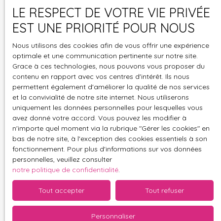
ne souhaitez pas faire l'objet de prospection
LE RESPECT DE VOTRE VIE PRIVÉE
commerciale par voie téléphonique, vous
EST UNE PRIORITÉ POUR NOUS
pouvez vous inscrire gratuitement sur la liste
d'opposition au démarchage téléphonique,
Nous utilisons des cookies afin de vous offrir une expérience
prévu par l'article L223-1 du code de la
optimale et une communication pertinente sur notre site.
consommation, sur le site Internet
Grace à ces technologies, nous pouvons vous proposer du
www.bloctel.gouv.fr ou par courrier adressé à
contenu en rapport avec vos centres d'intérêt. Ils nous
:
permettent également d'améliorer la qualité de nos services
et la convivialité de notre site internet. Nous utiliserons
Société Worldline, Service Bloctel, CS 61311,
uniquement les données personnelles pour lesquelles vous
avez donné votre accord. Vous pouvez les modifier à
41013 BLOIS CEDEX.
n'importe quel moment via la rubrique ″Gérer les cookies″ en
bas de notre site, à l'exception des cookies essentiels à son
Pour en savoir plus sur le traitement de vos
fonctionnement. Pour plus d'informations sur vos données
données personnelles, veuillez consulter notre
personnelles, veuillez consulter
politique de confidentialité
.
notre politique de confidentialité
.
Tout accepter
Tout refuser
Envoyer
Personnaliser