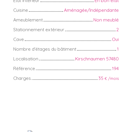
État intérieur
En bon état
Cuisine
Aménagée/Indépendante
Ameublement
Non meublé
Stationnement extérieur
2
Cave
Oui
Nombre d'étages du bâtiment
1
Localisation
Kirschnaumen 57480
Référence
194
Charges
35
€ /mois