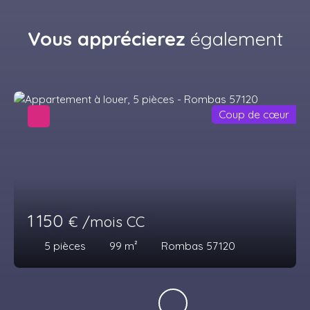
Vous apprécierez
également
Coup de cœur
1 150
€ /mois CC
5
pièces
99
m²
Rombas 57120