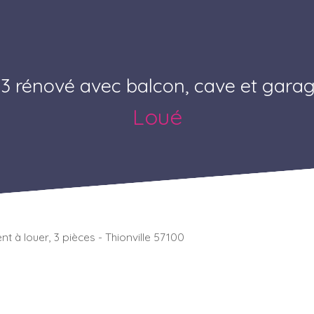
3 rénové avec balcon, cave et gara
Loué
 à louer, 3 pièces - Thionville 57100