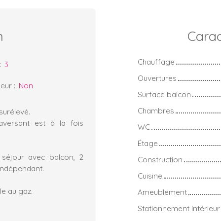
n
Carac
Chauffage
:
3
Ouvertures
eur
:
Non
Surface balcon
Chambres
surélevé.
versant est à la fois
WC
Étage
, séjour avec balcon, 2
Construction
 indépendant.
Cuisine
le au gaz.
Ameublement
Stationnement intérieur