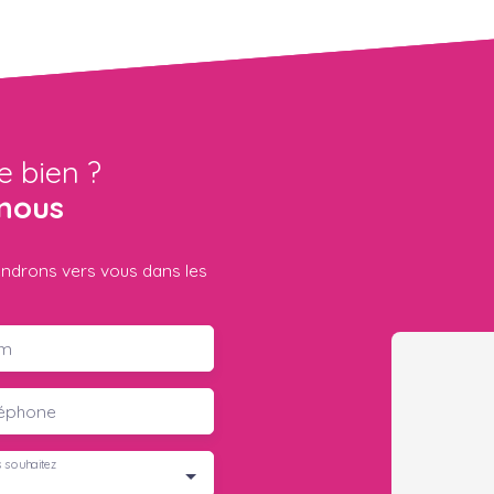
e bien ?
nous
iendrons vers vous dans les
m
léphone
 souhaitez