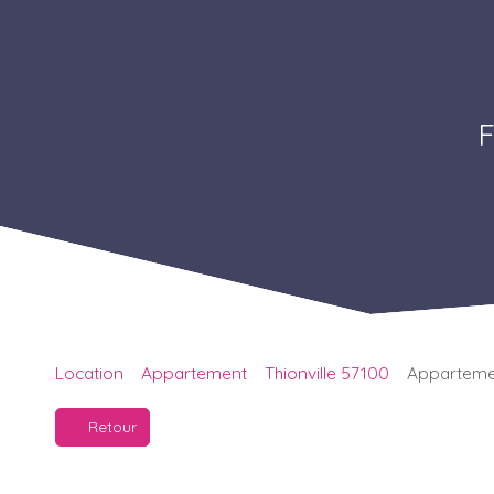
F
Location
Appartement
Thionville 57100
Appartement
Retour