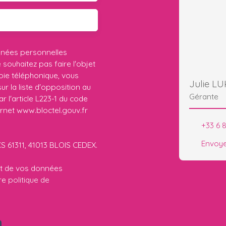
nnées personnelles
ouhaitez pas faire l'objet
ie téléphonique, vous
Julie L
r la liste d'opposition au
Gérante
 l'article L223-1 du code
ernet www.bloctel.gouv.fr
+33 6 
Envoye
CS 61311, 41013 BLOIS CEDEX.
ent de vos données
tre
politique de