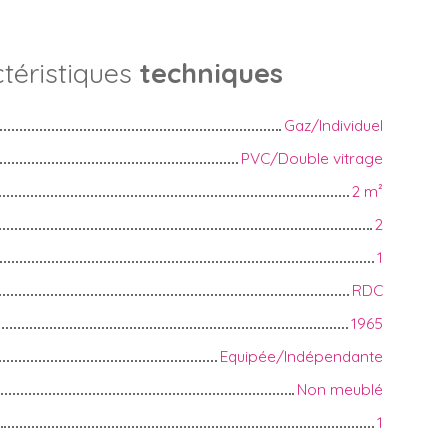
téristiques
techniques
Gaz/Individuel
PVC/Double vitrage
2
m²
2
1
RDC
1965
Equipée/Indépendante
Non meublé
1