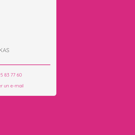
UKAS
85 83 77 60
r un e-mail