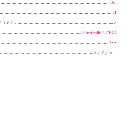
Oui
1
timent
2
Thionville 57100
179
60
€ /mois