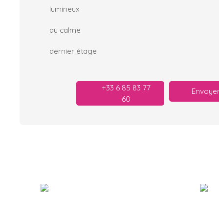
lumineux
au calme
dernier étage
+33 6 85 83 77
Envoyer
60