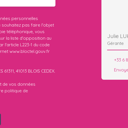
nnées personnelles
ouhaitez pas faire l'objet
ie téléphonique, vous
Julie L
r la liste d'opposition au
Gérante
 l'article L223-1 du code
ernet www.bloctel.gouv.fr
+33 6 
Envoye
CS 61311, 41013 BLOIS CEDEX.
ent de vos données
tre
politique de