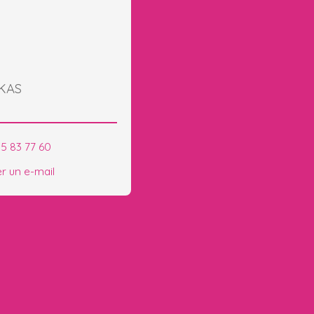
UKAS
85 83 77 60
r un e-mail