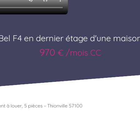
Bel F4 en dernier étage d'une maiso
970
€ /mois CC
 à louer, 5 pièces - Thionville 57100