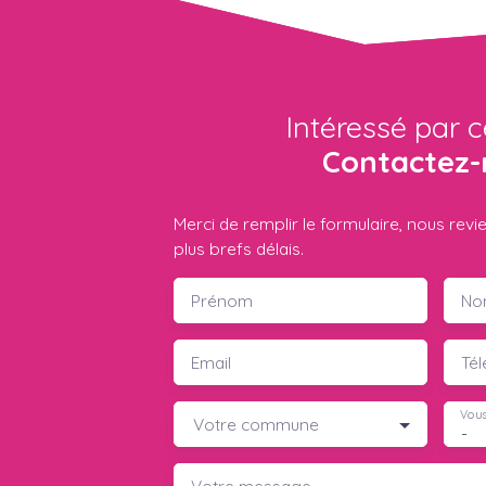
Intéressé par c
Contactez-
Merci de remplir le formulaire, nous rev
plus brefs délais.
Prénom
No
Email
Té
Vous
Votre commune
-
Votre message