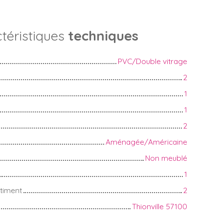
téristiques
techniques
PVC/Double vitrage
2
1
1
2
Aménagée/Américaine
Non meublé
1
timent
2
Thionville 57100