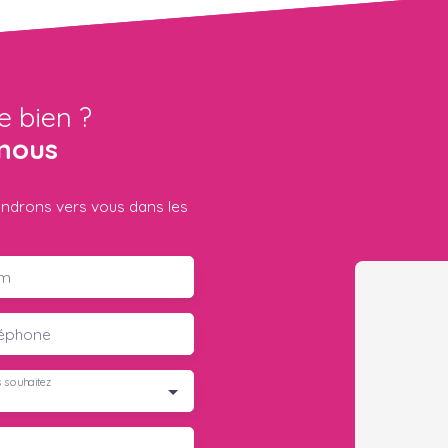
e bien ?
nous
iendrons vers vous dans les
m
léphone
 souhaitez