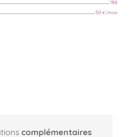
186
50
€ /mois
ations
complémentaires