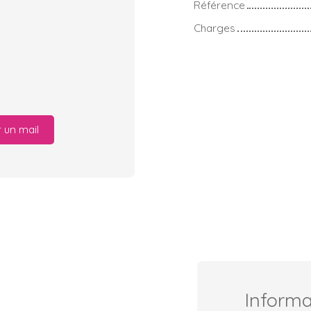
Référence
Charges
 un mail
Inform