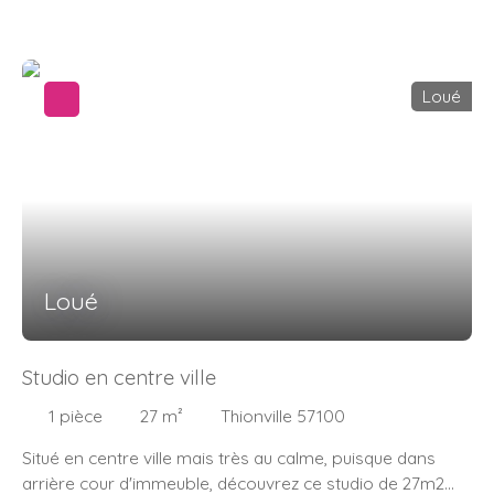
ouverte sur le séjour, une chambre avec placard. Une
salle de bains avec meuble vasque, douche et wc.
Stationnement facile avec parking dans la rue.
Loué
Loué
Studio en centre ville
1
pièce
27
m²
Thionville 57100
Situé en centre ville mais très au calme, puisque dans
arrière cour d'immeuble, découvrez ce studio de 27m2