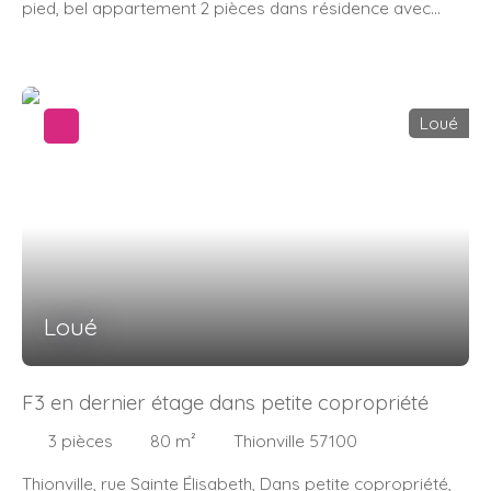
pied, bel appartement 2 pièces dans résidence avec
ascenseur. Entrée avec placard, cuisine équipée neuve
(en cours d'installation) ouverte sur le séjour avec
balcon. Espace nuit avec une chambre, un placard, une
salle de bains et un wc indépendant. Très lumineux, ce bel
Loué
appartement se situe à proximité de toutes les
commodités! A louer dès le 1er octobre prochain.
Loué
F3 en dernier étage dans petite copropriété
3
pièces
80
m²
Thionville 57100
Thionville, rue Sainte Élisabeth, Dans petite copropriété,