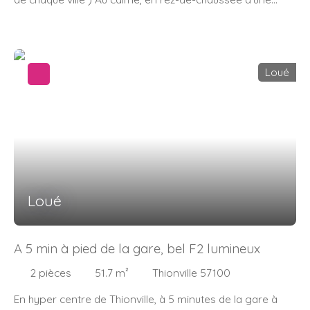
petite copropriété de 2 appartements, très bel F4 de 120.
55 m2 en très bel état. Entrée avec placard, cellier, cuisine
équipée ouverte sur séjour. Belle véranda climatisée
donnant en contrebas sur terrasse et jardin. Salle de
Loué
bains avec douche et baignoire. Wc indépendant. 2
chambres (l'une avec placard). Garage et parking.
Loué
A 5 min à pied de la gare, bel F2 lumineux
2
pièces
51.7
m²
Thionville 57100
En hyper centre de Thionville, à 5 minutes de la gare à