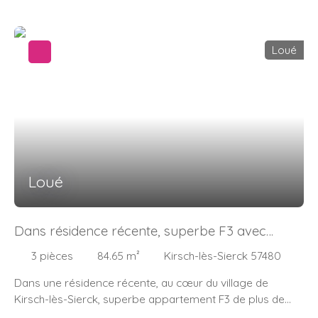
petite cuisine équipée (hors réfrigérateur), séjour avec
balcon, 2 chambres (l'une avec placard), salle de douche
et wc indépendant. Beau parquet, double vitrage PVC,
Loué
chaudière individuelle au gaz. L'immeuble est isolé par
l'extérieur. Cave en sous-sol et garage dans la cour
arrière.
Loué
Dans résidence récente, superbe F3 avec
terrasse et box.
3
pièces
84.65
m²
Kirsch-lès-Sierck 57480
Dans une résidence récente, au cœur du village de
Kirsch-lès-Sierck, superbe appartement F3 de plus de
84m2 en 2ème étage (sans ascenseur) à découvrir.