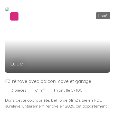
chambres, séjour avec terrasse, cuisine aménagée, salle
de bains et wc séparés. Garage avec porte motorisée.
Disponible immédiatement.
Loué
Loué
F3 rénové avec balcon, cave et garage
3
pièces
61
m²
Thionville 57100
Dans petite copropriété, bel F3 de 61m2 situé en RDC
surélevé. Entièrement rénové en 2026, cet appartement
traversant est à la fois lumineux et fonctionnel. Entrée,