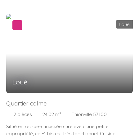
Entrée, cuisine équipée ouverte sur un séjour lumineux
donnant accès à une belle terrasse (20m2) avec vue
dégagée. A côté de la cuisine, vous disposerez d'un
Loué
cellier très spacieux. Puis vous apprécierez la taille
généreuse de la salle de bains. Les deux chambres sont,
quant à elle, juste après cette dernière. Pour un confort
idéal, l'appartement est doté d'une cave ainsi que de
deux parkings privatifs (l'un dans un garage commun). A
proximité des frontières (allemande avec Perl et
luxembourgeoise avec Schengen), ce bien est
idéalement situé.
Loué
Quartier calme
2
pièces
24.02
m²
Thionville 57100
Situé en rez-de-chaussée surélevé d'une petite
copropriété, ce F1 bis est très fonctionnel. Cuisine