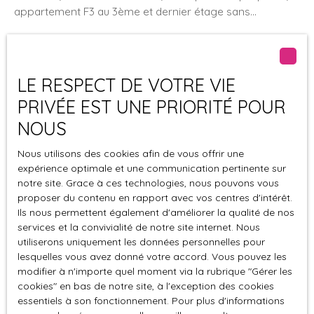
appartement F3 au 3ème et dernier étage sans
ascenseur. Très spacieux, il dispose d'un séjour lumineux,
d'une grande cuisine aménagée, de deux chambres
équipées d'un placard, d'une salle de bains et d'un wc
séparés. De plus, le bien bénéficie d'une cave et d'un
LE RESPECT DE VOTRE VIE
Loué
garage fermé dans la cour arrière. Chaudière individuelle
PRIVÉE EST UNE PRIORITÉ POUR
au gaz. Peu de charges.
NOUS
Nous utilisons des cookies afin de vous offrir une
expérience optimale et une communication pertinente sur
notre site. Grace à ces technologies, nous pouvons vous
proposer du contenu en rapport avec vos centres d'intérêt.
Loué
Ils nous permettent également d'améliorer la qualité de nos
services et la convivialité de notre site internet. Nous
utiliserons uniquement les données personnelles pour
lesquelles vous avez donné votre accord. Vous pouvez les
F3 lumineux en 1er et dernier étage d'une
modifier à n'importe quel moment via la rubrique ″Gérer les
maison
cookies″ en bas de notre site, à l'exception des cookies
3
pièces
55.25
m²
Kirschnaumen 57480
essentiels à son fonctionnement. Pour plus d'informations