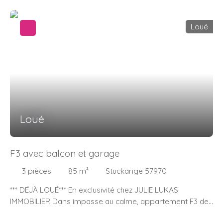
Loué
Loué
F3 avec balcon et garage
3
pièces
85
m²
Stuckange 57970
*** DÉJÀ LOUÉ*** En exclusivité chez JULIE LUKAS
IMMOBILIER Dans impasse au calme, appartement F3 de
85m2 en rez-de-chaussée d'une maison. Entrée, deux