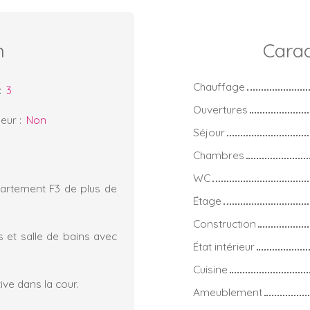
n
Carac
Chauffage
:
3
Ouvertures
eur
:
Non
Séjour
Chambres
WC
partement F3 de plus de
Étage
Construction
s et salle de bains avec
État intérieur
Cuisine
ve dans la cour.
Ameublement