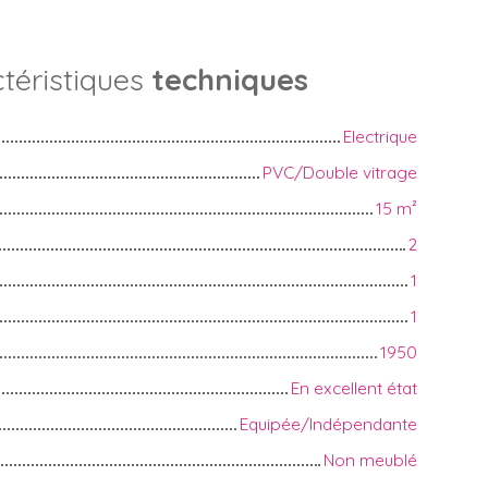
téristiques
techniques
Electrique
PVC/Double vitrage
15
m²
2
1
1
1950
En excellent état
Equipée/Indépendante
Non meublé