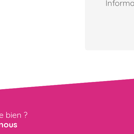
Inform
e bien ?
nous