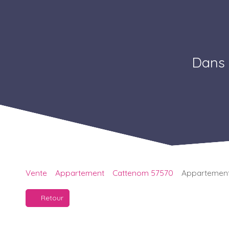
Dans 
Vente
Appartement
Cattenom 57570
Appartement 
Retour