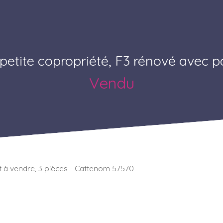
petite copropriété, F3 rénové avec p
Vendu
à vendre, 3 pièces - Cattenom 57570