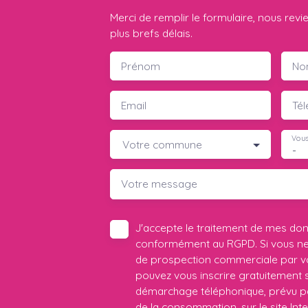
Merci de remplir le formulaire, nous rev
plus brefs délais.
Prénom
No
Email
Té
Vous
Votre commune
-
Votre message
J'accepte le traitement de mes do
conformément au RGPD. Si vous ne s
de prospection commerciale par vo
pouvez vous inscrire gratuitement su
démarchage téléphonique, prévu par
de la consommation, sur le site Int