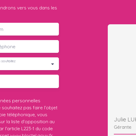
iendrons vers vous dans les
m
léphone
 souhaitez
nnées personnelles
ouhaitez pas faire l'objet
ie téléphonique, vous
Julie L
r la liste d'opposition au
Gérante
 l'article L223-1 du code
ernet www.bloctel.gouv.fr