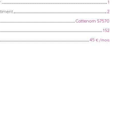
r
1
timent
2
Cattenom 57570
152
45
€ /mois