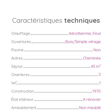
Caractéristiques
techniques
Chauffage
Aérothermie, Fioul
Ouvertures
Bois/Simple vitrage
Piscine
Non
Autres
Cheminée
Séjour
43
m²
Chambres
3
WC
1
Construction
1970
État intérieur
A rénover
Ameublement
Non meublé