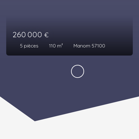
260 000
€
5
pièces
110
m²
Manom 57100