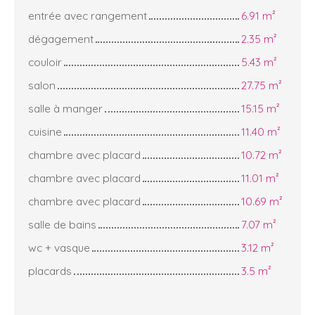
entrée avec rangement
6.91 m²
dégagement
2.35 m²
couloir
5.43 m²
salon
27.75 m²
salle à manger
15.15 m²
cuisine
11.40 m²
chambre avec placard
10.72 m²
chambre avec placard
11.01 m²
chambre avec placard
10.69 m²
salle de bains
7.07 m²
wc + vasque
3.12 m²
placards
3.5 m²