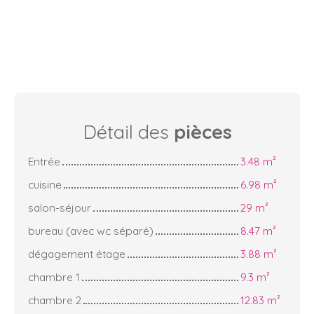
Détail des
pièces
Entrée
3.48 m²
cuisine
6.98 m²
salon-séjour
29 m²
bureau (avec wc séparé)
8.47 m²
dégagement étage
3.88 m²
chambre 1
9.3 m²
chambre 2
12.83 m²