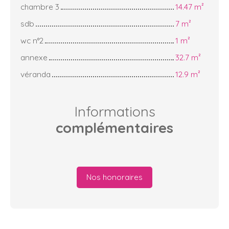
chambre 3
14.47 m²
sdb
7 m²
wc n°2
1 m²
annexe
32.7 m²
véranda
12.9 m²
Informations
complémentaires
Nos honoraires