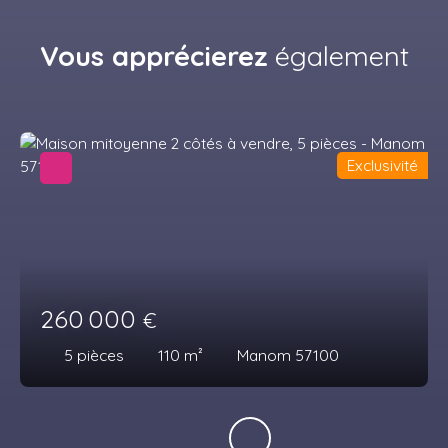
Vous apprécierez
également
Exclusivité
260 000
€
5
pièces
110
m²
Manom 57100