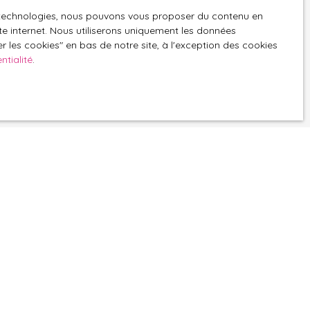
es technologies, nous pouvons vous proposer du contenu en
GPD. Si vous ne
ite internet. Nous utiliserons uniquement les données
ique, vous
 les cookies″ en bas de notre site, à l'exception des cookies
 téléphonique,
ntialité
.
z consulter notre