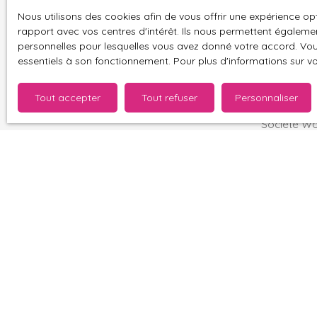
Nous utilisons des cookies afin de vous offrir une expérience 
J'accepte 
rapport avec vos centres d'intérêt. Ils nous permettent également
souhaitez 
personnelles pour lesquelles vous avez donné votre accord. Vous
pouvez vou
essentiels à son fonctionnement. Pour plus d'informations sur v
prévu par l
www.bloctel
Tout accepter
Tout refuser
Personnaliser
Société Wor
Pour en sav
politique d