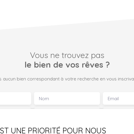
Vous ne trouvez pas
le bien de vos rêves ?
 aucun bien correspondant à votre recherche en vous inscrivan
Nom
Email
Type de bien
Localisation
Maison
Buding (579
 EST UNE PRIORITÉ POUR NOUS
€)
Surface min (m²)
Pièces min