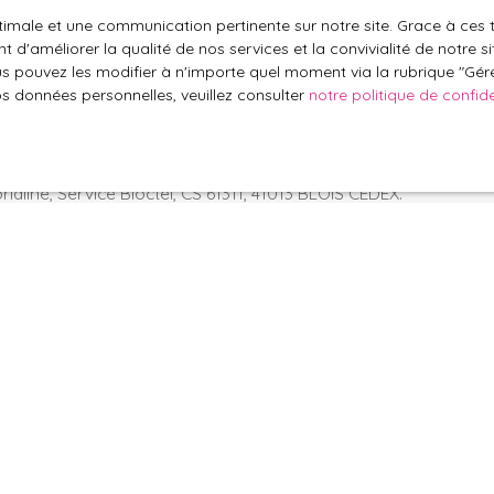
optimale et une communication pertinente sur notre site. Grace à c
le traitement de mes données personnelles conformément au R
 d'améliorer la qualité de nos services et la convivialité de notre s
pas faire l'objet de prospection commerciale par voie téléphon
 pouvez les modifier à n'importe quel moment via la rubrique ″Gérer
s inscrire gratuitement sur la liste d'opposition au démarchage
os données personnelles, veuillez consulter
notre politique de confide
'article L223-1 du code de la consommation, sur le site Internet
.gouv.fr ou par courrier adressé à :
ldline, Service Bloctel, CS 61311, 41013 BLOIS CEDEX.
oir plus sur le traitement de vos données personnelles, veuille
e confidentialité
.
Recevoir des annonces